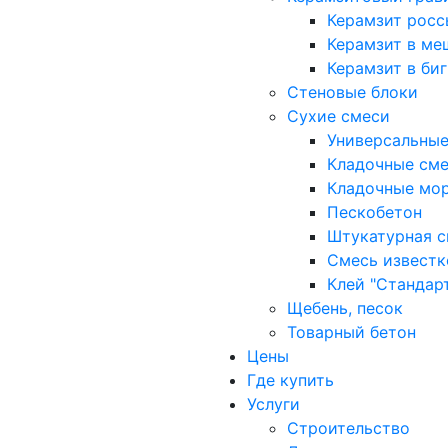
Керамзит рос
Керамзит в ме
Керамзит в биг
Cтеновые блоки
Сухие смеси
Универсальные
Кладочные см
Кладочные мо
Пескобетон
Штукатурная с
Смесь известк
Клей "Стандар
Щебень, песок
Товарный бетон
Цены
Где купить
Услуги
Строительство