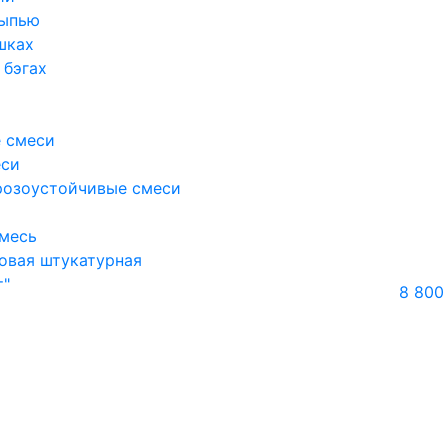
сыпью
шках
 бэгах
 смеси
еси
розоустойчивые смеси
месь
овая штукатурная
т"
8 800