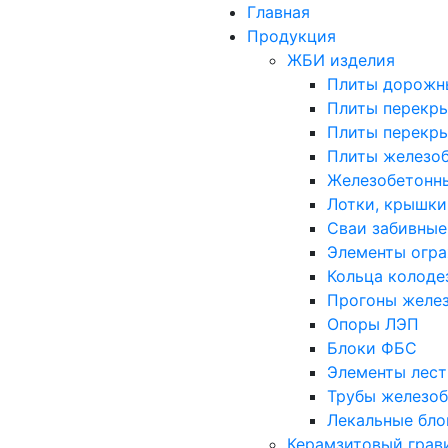
Главная
Продукция
ЖБИ изделия
Плиты дорожн
Плиты перекр
Плиты перекр
Плиты железоб
Железобетонн
Лотки, крышки
Сваи забивные
Элементы огр
Кольца колоде
Прогоны желе
Опоры ЛЭП
Блоки ФБС
Элементы лес
Трубы железоб
Лекальные бло
Керамзитовый грав