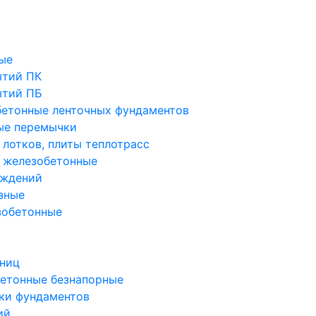
ые
ытий ПК
ытий ПБ
етонные ленточных фундаментов
ые перемычки
 лотков, плиты теплотрасс
 железобетонные
аждений
зные
зобетонные
тниц
етонные безнапорные
ки фундаментов
ий